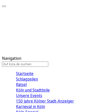
Mein KStA
Meine Artikel
Meine Region
Meine Newsletter
Mein KStA PLUS
Mein E-Paper
Navigation
Startseite
Schlagzeilen
Rätsel
Köln und Stadtteile
Unsere Events
150 Jahre Kölner Stadt-Anzeiger
Karneval in Köln