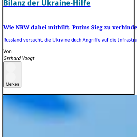
Bilanz der Ukraine-Hilfe
Wie NRW dabei mithilft, Putins Sieg zu verhind
Russland versucht, die Ukraine duch Angriffe auf die Infrast
Von
Gerhard Voogt
Merken