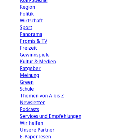
Köln-Spezial
Region
Politik
Wirtschaft
Sport
Panorama
Promis & TV
Freizeit
Gewinnspiele
Kultur & Medien
Ratgeber
Meinung
Green
Schule
Themen von A bis Z
Newsletter
Podcasts
Services und Empfehlungen
Wir helfen
Unsere Partner
E-Paper lesen