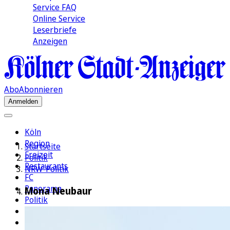
Service FAQ
Online Service
Leserbriefe
Anzeigen
Abo
Abonnieren
Anmelden
Köln
Region
Startseite
Freizeit
Politik
Restaurants
NRW-Politik
FC
Panorama
Mona Neubaur
Politik
Wirtschaft
Kultur