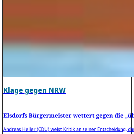
Klage gegen NRW
Elsdorfs Bürgermeister wettert gegen die „
Andreas Heller (CDU) weist Kritik an seiner Entscheidung, da