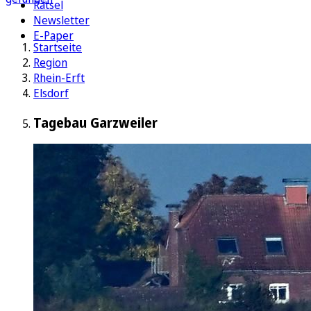
Rätsel
Newsletter
E-Paper
Startseite
Region
Rhein-Erft
Elsdorf
Tagebau Garzweiler