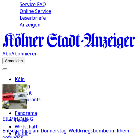
Service FAQ
Online Service
Leserbriefe
Anzeigen
Abo
Abonnieren
Anmelden
Köln
Region
Freizeit
Restaurants
FC
Panorama
EILMELDUNG
Politik
Wirtschaft
Entschärfung am Donnerstag: Weltkriegsbombe im Rhein
Kultur
gefunden