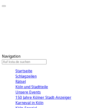
Mein KStA
Meine Artikel
Meine Region
Meine Newsletter
Mein KStA PLUS
Mein E-Paper
Navigation
Startseite
Schlagzeilen
Rätsel
Köln und Stadtteile
Unsere Events
150 Jahre Kölner Stadt-Anzeiger
Karneval in Köln