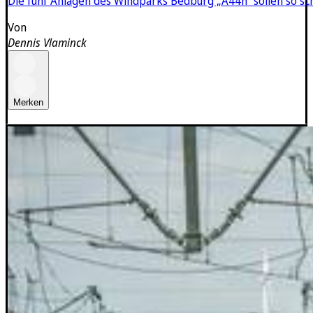
Die fünf Anlagen des Windparks Bedburg „A44n“ sollen so sch
Von
Dennis Vlaminck
Merken