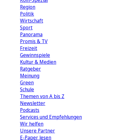
Köln-Spezial
Region
Politik
Wirtschaft
Sport
Panorama
Promis & TV
Freizeit
Gewinnspiele
Kultur & Medien
Ratgeber
Meinung
Green
Schule
Themen von A bis Z
Newsletter
Podcasts
Services und Empfehlungen
Wir helfen
Unsere Partner
E-Paper lesen