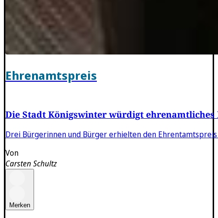
Ehrenamtspreis
Die Stadt Königswinter würdigt ehrenamtliche
Drei Bürgerinnen und Bürger erhielten den Ehrentamtspreis
Von
Carsten Schultz
Merken