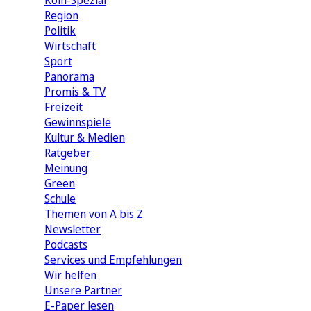
Köln-Spezial
Region
Politik
Wirtschaft
Sport
Panorama
Promis & TV
Freizeit
Gewinnspiele
Kultur & Medien
Ratgeber
Meinung
Green
Schule
Themen von A bis Z
Newsletter
Podcasts
Services und Empfehlungen
Wir helfen
Unsere Partner
E-Paper lesen