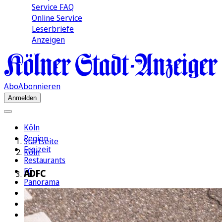
Service FAQ
Online Service
Leserbriefe
Anzeigen
Abo
Abonnieren
Anmelden
Köln
Region
Startseite
Freizeit
Köln
Restaurants
FC
ADFC
Panorama
Politik
Wirtschaft
Kultur