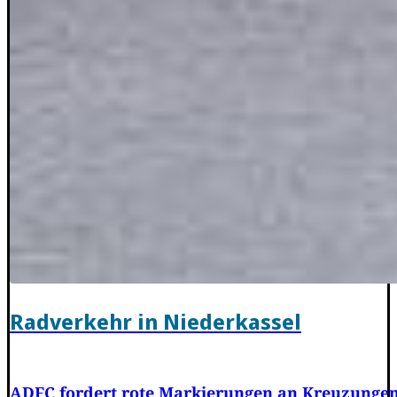
Radverkehr in Niederkassel
ADFC fordert rote Markierungen an Kreuzunge