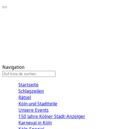
Mein KStA
Meine Artikel
Meine Region
Meine Newsletter
Mein KStA PLUS
Mein E-Paper
Navigation
Startseite
Schlagzeilen
Rätsel
Köln und Stadtteile
Unsere Events
150 Jahre Kölner Stadt-Anzeiger
Karneval in Köln