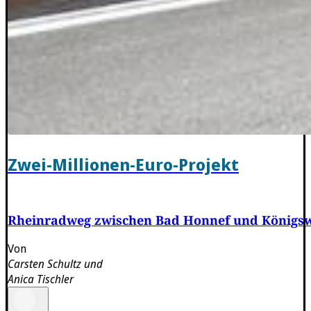
Zwei-Millionen-Euro-Projekt
Rheinradweg zwischen Bad Honnef und Königswin
Von
Carsten Schultz
und
Anica Tischler