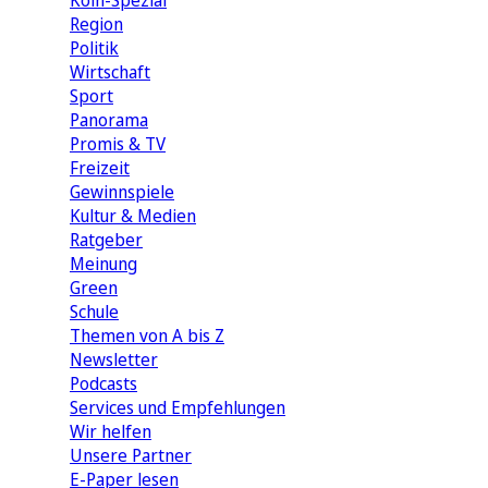
Köln-Spezial
Region
Politik
Wirtschaft
Sport
Panorama
Promis & TV
Freizeit
Gewinnspiele
Kultur & Medien
Ratgeber
Meinung
Green
Schule
Themen von A bis Z
Newsletter
Podcasts
Services und Empfehlungen
Wir helfen
Unsere Partner
E-Paper lesen