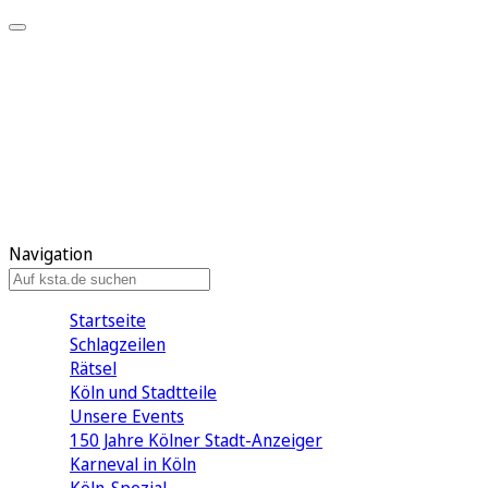
Mein KStA
Meine Artikel
Meine Region
Meine Newsletter
Mein KStA PLUS
Mein E-Paper
Navigation
Startseite
Schlagzeilen
Rätsel
Köln und Stadtteile
Unsere Events
150 Jahre Kölner Stadt-Anzeiger
Karneval in Köln