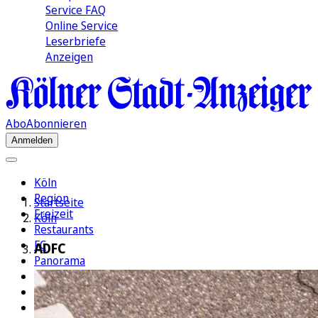
Service FAQ
Online Service
Leserbriefe
Anzeigen
Abo
Abonnieren
Anmelden
Köln
Region
Startseite
Freizeit
Köln
Restaurants
FC
ADFC
Panorama
Politik
Wirtschaft
Kultur