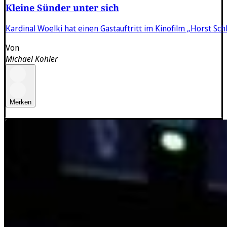
Kleine Sünder unter sich
Kardinal Woelki hat einen Gastauftritt im Kinofilm „Horst Sc
Von
Michael Kohler
Merken