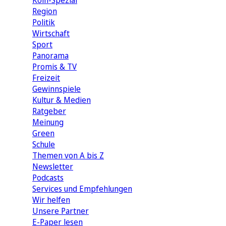
Köln-Spezial
Region
Politik
Wirtschaft
Sport
Panorama
Promis & TV
Freizeit
Gewinnspiele
Kultur & Medien
Ratgeber
Meinung
Green
Schule
Themen von A bis Z
Newsletter
Podcasts
Services und Empfehlungen
Wir helfen
Unsere Partner
E-Paper lesen