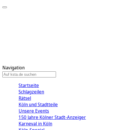
Mein KStA
Meine Artikel
Meine Region
Meine Newsletter
Mein KStA PLUS
Mein E-Paper
Navigation
Startseite
Schlagzeilen
Rätsel
Köln und Stadtteile
Unsere Events
150 Jahre Kölner Stadt-Anzeiger
Karneval in Köln