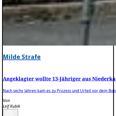
Milde Strafe
Angeklagter wollte 13-Jähriger aus Niederka
Nach sechs Jahren kam es zu Prozess und Urteil vor dem Bonne
Von
Leif Kubik