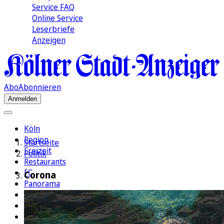
Service FAQ
Online Service
Leserbriefe
Anzeigen
Abo
Abonnieren
Anmelden
Köln
Region
Startseite
Freizeit
Politik
Restaurants
FC
Corona
Panorama
Politik
Wirtschaft
Kultur